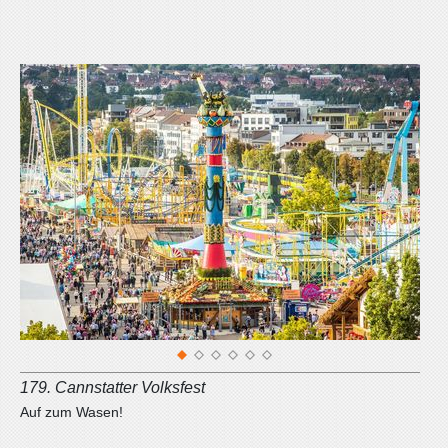
1
2
3
4
5
6
179. Cannstatter Volksfest
Auf zum Wasen!