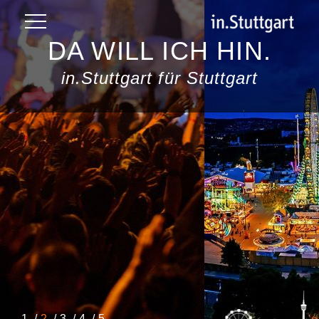
DA WILL ICH HIN.
in.Stuttgart für Stuttgart
1
2
3
4
5