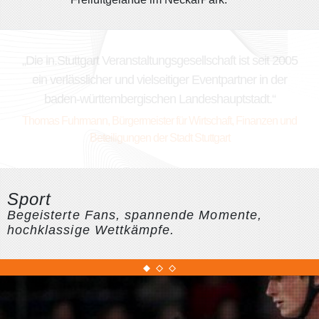
„
Die in.Stuttgart Veranstaltungsgesellschaft ist seit 2005
ein verlässlicher und vielseitiger Eventpartner in der
baden-württembergischen Landeshauptstadt.
“
Thomas Fuhrmann, Bürgermeister für Wirtschaft, Finanzen und
Beteiligungen der Stadt Stuttgart
Sport
Begeisterte Fans, spannende Momente,
hochklassige Wettkämpfe.