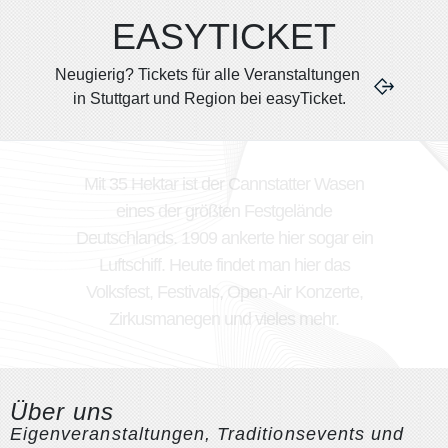
EASYTICKET
Neugierig? Tickets für alle Veranstaltungen
in Stuttgart und Region bei easyTicket.
Mit 35 Hektar ist der Cannstatter Wasen
eines der größten Festgelände
Deutschlands. 1909 ankerte hier sogar ein
Luftschiff. Heute findet man hier das
Volksfest, Festivals, Open-Air Konzerte,
Zirkusmanegen und vieles mehr.
Über uns
Eigenveranstaltungen, Traditionsevents und