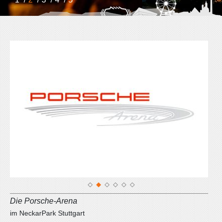
1
2
3
4
5
6
Liederhalle
Kultur- & Kongresszentrum